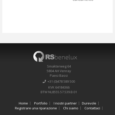
Smakterweg 64
5804 AH Venray
Paesi Bassi
+31 (0)478 589 500
KVK 64184366
BTW NL8555.57.539.B.01
Home
Portfolio
I nostri partner
Durevole
Registrare una riparazione
Chi siamo
Contattaci